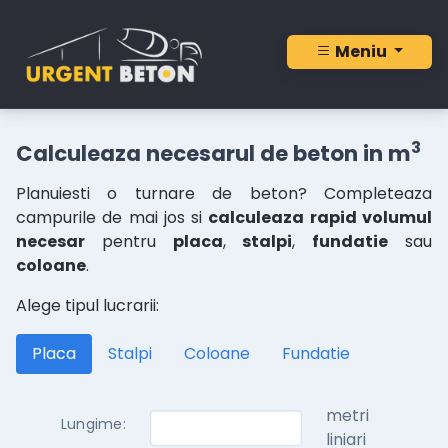
Meniu
3
Calculeaza necesarul de beton in m
Planuiesti o turnare de beton? Completeaza
campurile de mai jos si
calculeaza rapid volumul
necesar
pentru
placa
,
stalpi
,
fundatie
sau
coloane
.
Alege tipul lucrarii:
Placa
Stalpi
Coloane
Fundatie
metri
Lungime:
liniari