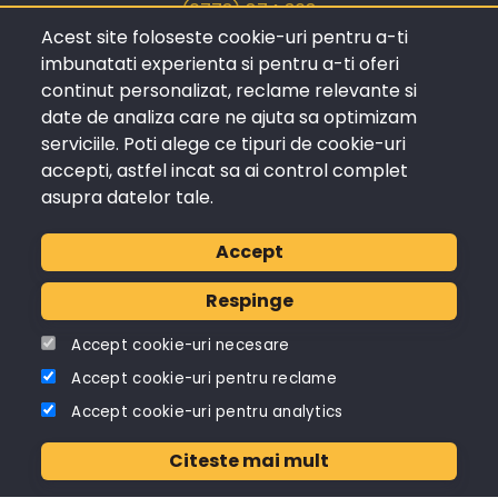
(0773) 874 368
Acest site foloseste cookie-uri pentru a-ti
imbunatati experienta si pentru a-ti oferi
Comanda
continut personalizat, reclame relevante si
Beton Bucuresti
date de analiza care ne ajuta sa optimizam
Beton Pantelimon
serviciile. Poti alege ce tipuri de cookie-uri
accepti, astfel incat sa ai control complet
Beton Otopeni
asupra datelor tale.
Beton Chiajna
Beton Ilfov
Accept
Beton Ploiesti
Respinge
Beton Constanta
Accept cookie-uri necesare
Beton Brasov
Accept cookie-uri pentru reclame
Accept cookie-uri pentru analytics
Citeste mai mult